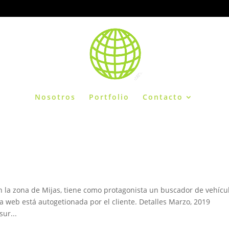
Nosotros
Portfolio
Contacto
 la zona de Mijas, tiene como protagonista un buscador de vehícu
la web está autogetionada por el cliente. Detalles Marzo, 2019
ur...