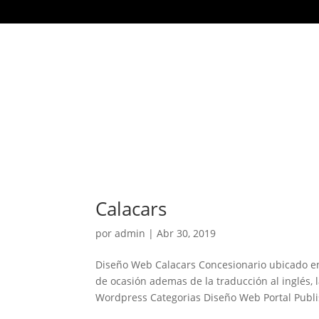
Calacars
por
admin
|
Abr 30, 2019
Diseño Web Calacars Concesionario ubicado en
de ocasión ademas de la traducción al inglés, 
Wordpress Categorias Diseño Web Portal Publis